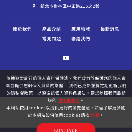
新北市樹林區中正路216之2號
關於我們
產品介紹
應用領域
最新消息
常見問題
聯絡我們
Website Design
Copyright 2026 © 光田自動化機械有限公司
依據歐盟施行的個人資料保護法，我們致力於保護您的個人資
All Rights Reserved.
網頁設計
by
覺醒設計
料並提供您對個人資料的掌握。 我們已更新並將定期更新我們
的隱私權政策，以遵循該個人資料保護法。請您參照我們最新
版的
隱私權聲明
。
本網站使用cookies以提供更好的瀏覽體驗。如需了解更多關
於本網站如何使用cookies請按
這裏
。
CONTINUE