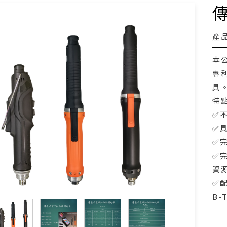
產
本
專
具
特
✅
✅
✅
✅
資
✅配
B-