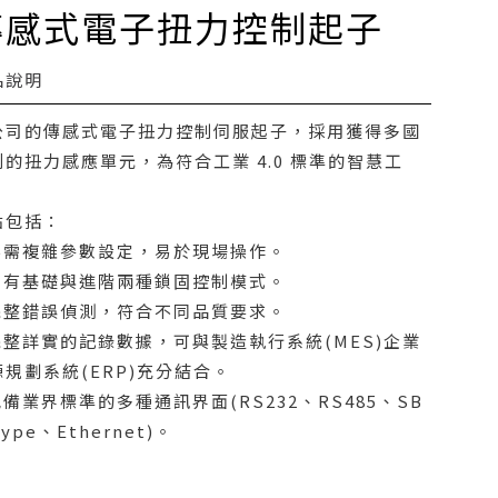
傳感式電子扭力控制起子
品說明
公司的傳感式電子扭力控制伺服起子，採用獲得多國
利的扭力感應單元，為符合工業 4.0 標準的智慧工
。
點包括：
不需複雜參數設定，易於現場操作。
具有基礎與進階兩種鎖固控制模式。
完整錯誤偵測，符合不同品質要求。
完整詳實的記錄數據，可與製造執行系統(MES)企業
源規劃系統(ERP)充分結合。
備業界標準的多種通訊界面(RS232、RS485、SB
Type、Ethernet)。